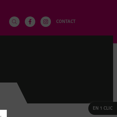
CONTACT
EN 1 CLIC